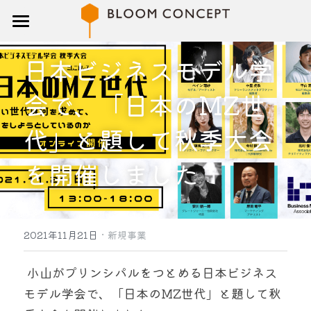
トップ
日本ビジネスモデル学
研修
会で、「日本のMZ世
講師
代」と題して秋季大会
ブログ
を開催しました
企業概要
お問い合わせ
·
2021年11月21日
新規事業
検索
 小山がプリンシパルをつとめる日本ビジネス
モデル学会で、「日本のMZ世代」と題して秋