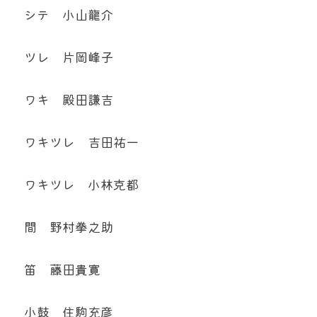
シテ　小山龍介
ツレ　片岡峰子
ワキ　殿田謙吉
ワキツレ　吉田祐一
ワキツレ　小林克都
間　野村拳之助
笛　藤田貴寛
小鼓　住駒充彦