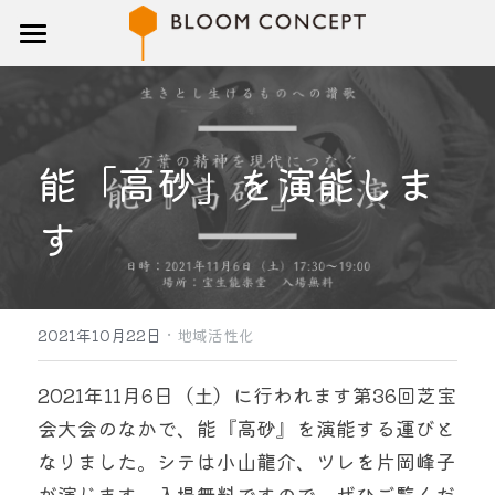
トップ
研修
能「高砂」を演能しま
講師
す
ブログ
企業概要
·
お問い合わせ
2021年10月22日
地域活性化
検索
2021年11月6日（土）に行われます第36回芝宝
会大会のなかで、能『高砂』を演能する運びと
なりました。シテは小山龍介、ツレを片岡峰子
が演じます。入場無料ですので、ぜひご覧くだ