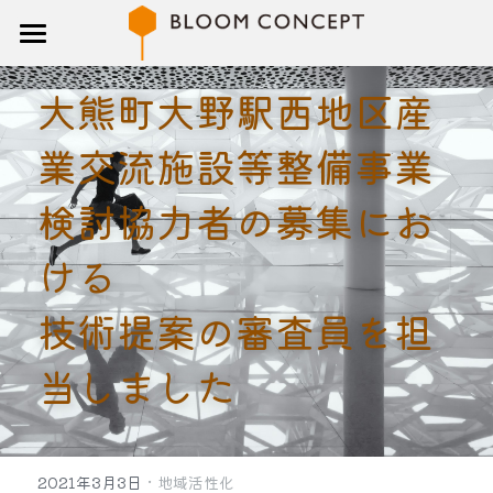
トップ
大熊町大野駅西地区産
研修
業交流施設等整備事業
講師
検討協力者の募集にお
ブログ
ける
企業概要
技術提案の審査員を担
お問い合わせ
当しました
検索
·
2021年3月3日
地域活性化