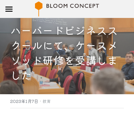
トップ
ハーバードビジネスス
研修
クールにて、ケースメ
講師
ソッド研修を受講しま
ブログ
した
企業概要
お問い合わせ
·
2023年1月7日
教育
検索