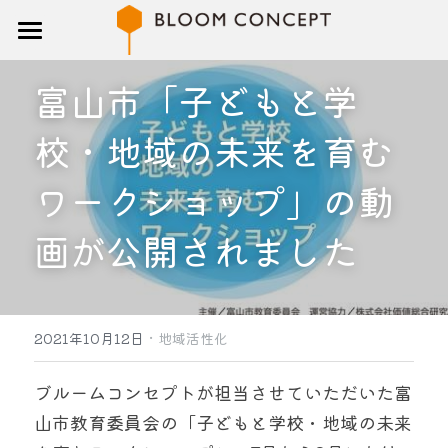
トップ
富山市「子どもと学
研修
校・地域の未来を育む
講師
ワークショップ」の動
ブログ
画が公開されました
企業概要
お問い合わせ
·
2021年10月12日
地域活性化
検索
ブルームコンセプトが担当させていただいた富
山市教育委員会の「子どもと学校・地域の未来