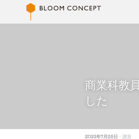
商業科教
た
·
2023年7月28日
講演