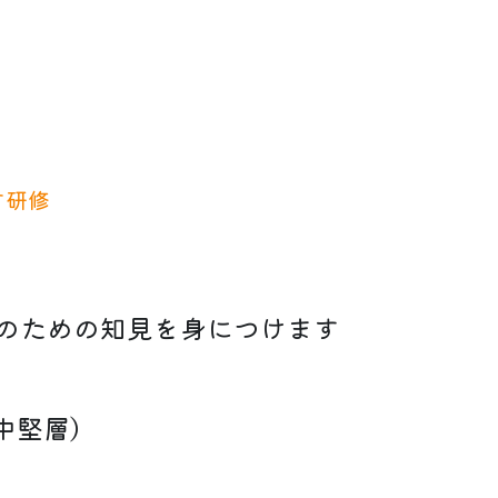
す研修
革のための知見を身につけます
中堅層）