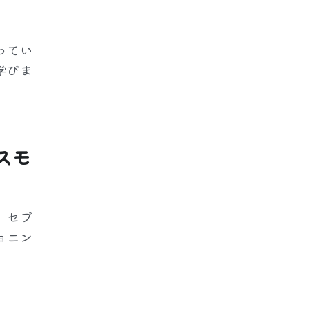
ってい
学びま
スモ
。セブ
ョニン