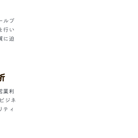
ールプ
を行い
質に迫
析
営業利
ビジネ
リティ