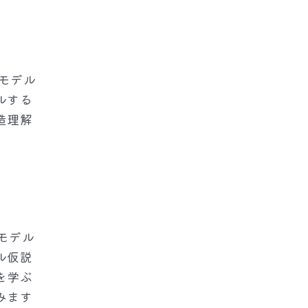
スモデル
ルする
造理解
モデル
ル仮説
を学ぶ
みます