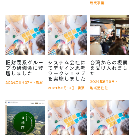
新規事業
旧財閥系グルー
システム会社に
台湾からの視察
プの研修会に登
てデザイン思考
を受け入れまし
壇しました
ワークショップ
た
を実施しました
2024年5月9日
·
2024年6月27日
·
講演
2024年6月19日
·
講演
地域活性化