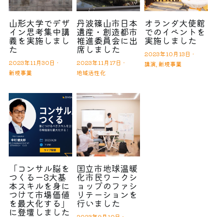
山形大学でデザ
丹波篠山市日本
オランダ大使館
イン思考集中講
遺産・創造都市
でのイベントを
義を実施しまし
推進委員会に出
実施しました
た
席しました
2023年10月13日
·
2023年11月30日
·
2023年11月17日
·
講演,
新規事業
新規事業
地域活性化
「コンサル脳を
国立市地球温暖
つくるー3大基
化市民ワークシ
本スキルを身に
ョップのファシ
つけて市場価値
リテーションを
を最大化する」
行いました
に登壇しました
2023年9月10日
·