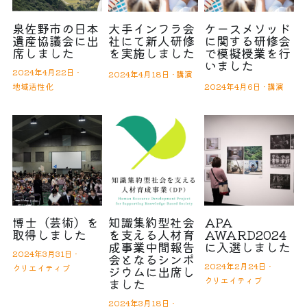
泉佐野市の日本
大手インフラ会
ケースメソッド
遺産協議会に出
社にて新人研修
に関する研修会
席しました
を実施しました
で模擬授業を行
いました
2024年4月22日
·
2024年4月18日
·
講演
地域活性化
2024年4月6日
·
講演
博士（芸術）を
知識集約型社会
APA
取得しました
を支える人材育
AWARD2024
成事業中間報告
に入選しました
2024年3月31日
·
会となるシンポ
2024年2月24日
·
クリエイティブ
ジウムに出席し
クリエイティブ
ました
2024年3月18日
·