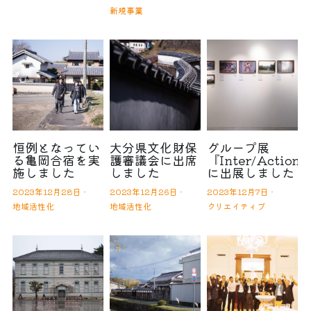
新規事業
恒例となってい
大分県文化財保
グループ展
る亀岡合宿を実
護審議会に出席
『Inter/Action
施しました
しました
に出展しました
2023年12月28日
·
2023年12月26日
·
2023年12月7日
·
地域活性化
地域活性化
クリエイティブ