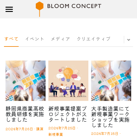
トップ
研修
すべて
イベント
メディア
クリエイティブ
講師
ブログ
企業概要
お問い合わせ
検索
静岡県商業高校
新規事業提案プ
大手製造業にて
教員研修を実施
ロジェクトがス
新規事業ワーク
しました
タートしました
ショップを実施
しました
2024年7月25日
·
2024年7月26日
·
講演
2024年7月18日
·
新規事業