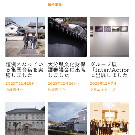
新規事業
恒例となってい
大分県文化財保
グループ展
る亀岡合宿を実
護審議会に出席
『Inter/Action
施しました
しました
に出展しました
2023年12月28日
·
2023年12月26日
·
2023年12月7日
·
地域活性化
地域活性化
クリエイティブ