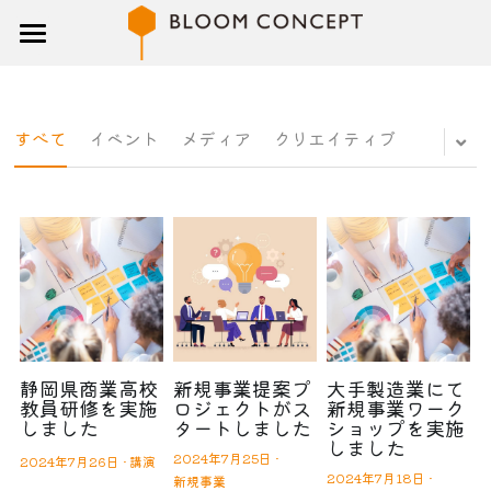
トップ
研修
すべて
イベント
メディア
クリエイティブ
講師
ブログ
企業概要
お問い合わせ
検索
静岡県商業高校
新規事業提案プ
大手製造業にて
教員研修を実施
ロジェクトがス
新規事業ワーク
しました
タートしました
ショップを実施
しました
2024年7月25日
·
2024年7月26日
·
講演
2024年7月18日
·
新規事業