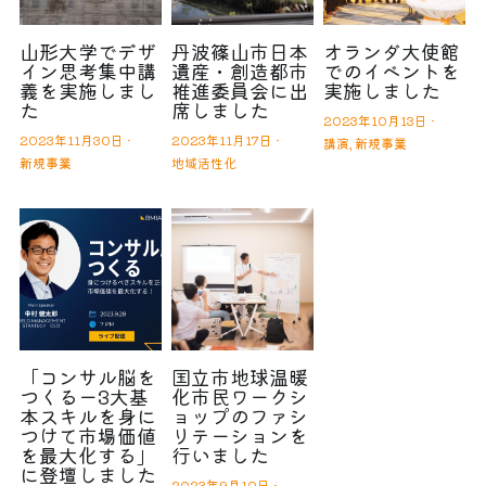
山形大学でデザ
丹波篠山市日本
オランダ大使館
イン思考集中講
遺産・創造都市
でのイベントを
義を実施しまし
推進委員会に出
実施しました
た
席しました
2023年10月13日
·
2023年11月30日
·
2023年11月17日
·
講演,
新規事業
新規事業
地域活性化
「コンサル脳を
国立市地球温暖
つくるー3大基
化市民ワークシ
本スキルを身に
ョップのファシ
つけて市場価値
リテーションを
を最大化する」
行いました
に登壇しました
2023年9月10日
·