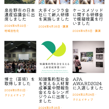
泉佐野市の日本
大手インフラ会
ケースメソッド
遺産協議会に出
社にて新人研修
に関する研修会
席しました
を実施しました
で模擬授業を行
いました
2024年4月22日
·
2024年4月18日
·
講演
地域活性化
2024年4月6日
·
講演
博士（芸術）を
知識集約型社会
APA
取得しました
を支える人材育
AWARD2024
成事業中間報告
に入選しました
2024年3月31日
·
会となるシンポ
2024年2月24日
·
クリエイティブ
ジウムに出席し
クリエイティブ
ました
2024年3月18日
·