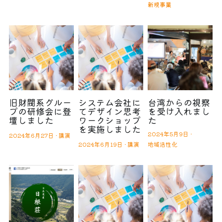
新規事業
旧財閥系グルー
システム会社に
台湾からの視察
プの研修会に登
てデザイン思考
を受け入れまし
壇しました
ワークショップ
た
を実施しました
2024年5月9日
·
2024年6月27日
·
講演
2024年6月19日
·
講演
地域活性化