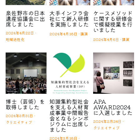
泉佐野市の日本
大手インフラ会
ケースメソッド
遺産協議会に出
社にて新人研修
に関する研修会
席しました
を実施しました
で模擬授業を行
いました
2024年4月22日
·
2024年4月18日
·
講演
地域活性化
2024年4月6日
·
講演
博士（芸術）を
知識集約型社会
APA
取得しました
を支える人材育
AWARD2024
成事業中間報告
に入選しました
2024年3月31日
·
会となるシンポ
2024年2月24日
·
クリエイティブ
ジウムに出席し
クリエイティブ
ました
2024年3月18日
·