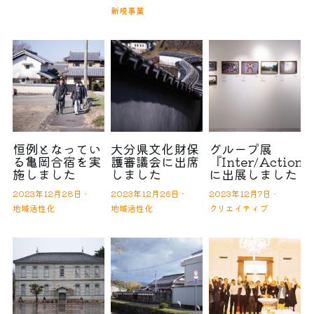
新規事業
恒例となってい
大分県文化財保
グループ展
る亀岡合宿を実
護審議会に出席
『Inter/Action
施しました
しました
に出展しました
2023年12月28日
·
2023年12月26日
·
2023年12月7日
·
地域活性化
地域活性化
クリエイティブ