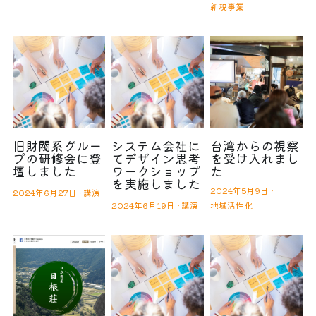
新規事業
旧財閥系グルー
システム会社に
台湾からの視察
プの研修会に登
てデザイン思考
を受け入れまし
壇しました
ワークショップ
た
を実施しました
2024年5月9日
·
2024年6月27日
·
講演
2024年6月19日
·
講演
地域活性化