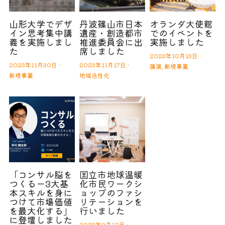
山形大学でデザ
丹波篠山市日本
オランダ大使館
イン思考集中講
遺産・創造都市
でのイベントを
義を実施しまし
推進委員会に出
実施しました
た
席しました
2023年10月13日
·
2023年11月30日
·
2023年11月17日
·
講演,
新規事業
新規事業
地域活性化
「コンサル脳を
国立市地球温暖
つくるー3大基
化市民ワークシ
本スキルを身に
ョップのファシ
つけて市場価値
リテーションを
を最大化する」
行いました
に登壇しました
2023年9月10日
·