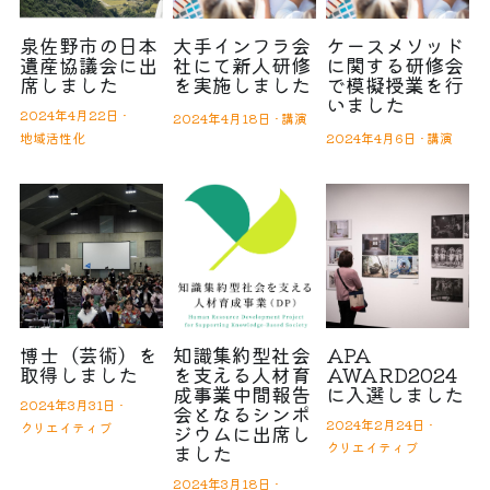
泉佐野市の日本
大手インフラ会
ケースメソッド
遺産協議会に出
社にて新人研修
に関する研修会
席しました
を実施しました
で模擬授業を行
いました
2024年4月22日
·
2024年4月18日
·
講演
地域活性化
2024年4月6日
·
講演
博士（芸術）を
知識集約型社会
APA
取得しました
を支える人材育
AWARD2024
成事業中間報告
に入選しました
2024年3月31日
·
会となるシンポ
2024年2月24日
·
クリエイティブ
ジウムに出席し
クリエイティブ
ました
2024年3月18日
·