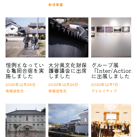
新規事業
恒例となってい
大分県文化財保
グループ展
る亀岡合宿を実
護審議会に出席
『Inter/Action
施しました
しました
に出展しました
2023年12月28日
·
2023年12月26日
·
2023年12月7日
·
地域活性化
地域活性化
クリエイティブ