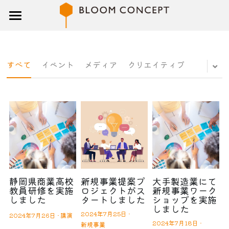
トップ
研修
すべて
イベント
メディア
クリエイティブ
講師
ブログ
企業概要
お問い合わせ
検索
静岡県商業高校
新規事業提案プ
大手製造業にて
教員研修を実施
ロジェクトがス
新規事業ワーク
しました
タートしました
ショップを実施
しました
2024年7月25日
·
2024年7月26日
·
講演
2024年7月18日
·
新規事業