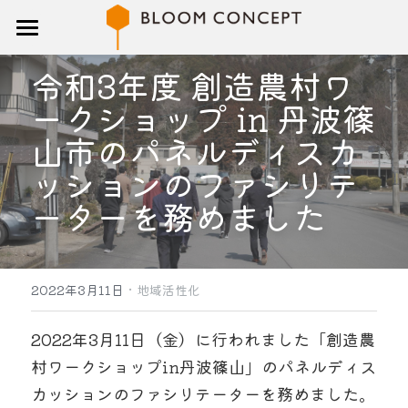
トップ
令和3年度 創造農村ワ
研修
ークショップ in 丹波篠
山市のパネルディスカ
講師
ッションのファシリテ
ブログ
ーターを務めました
企業概要
お問い合わせ
·
2022年3月11日
地域活性化
検索
2022年3月11日（金）に行われました「創造農
村ワークショップin丹波篠山」のパネルディス
カッションのファシリテーターを務めました。